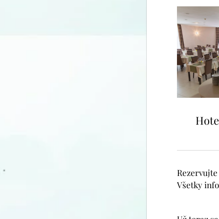
Hote
Rezervujte 
Všetky inf
Už teraz sa