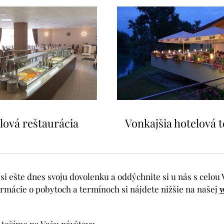
lová reštaurácia
Vonkajšia hotelová 
si ešte dnes svoju dovolenku a oddýchnite si u nás s celou
ormácie o pobytoch a termínoch si nájdete nižšie na našej
w
 tešíme na Vašu návštevu.