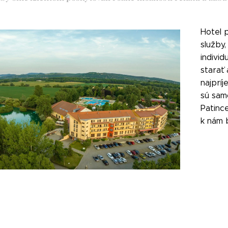
Hotel 
služby,
indivi
starať 
najpríj
sú sam
Patinc
k nám 