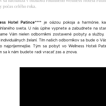
av sa nachádza v blízkosti rodinného Wellness Hotela Pati
ky počas celého roka.
ess Hotel Patince****
je oázou pokoja a harmónie, ka
hľaného sveta. U nás úplne vypnete a zabudnete na staros
ame Vám nielen odborníkmi zostavené pobyty a služby, a
 individuálnych želaní. Tím našich odborníkov sa bude o Vá
i čo najpríjemnejšie. Tým sa pobyt vo Wellness Hoteli P
m sa k nám budete radi vracať zas a znova.