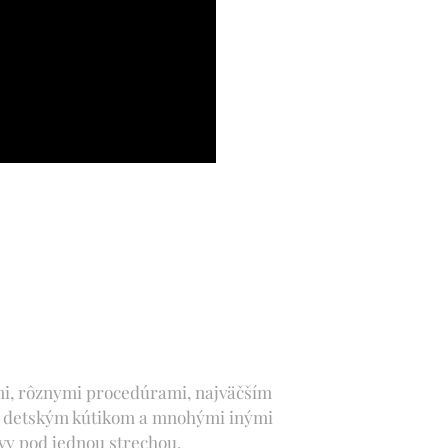
mi, rôznymi procedúrami, najväčším
, detským kútikom a mnohými inými
vy pod jednou strechou.