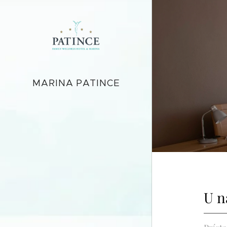
MARINA
PATINCE
U n