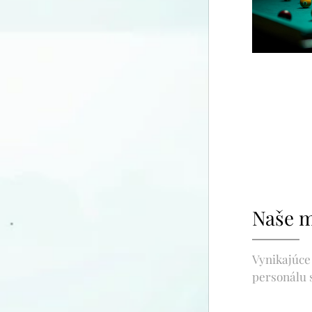
Naše m
Vynikajúce 
personálu 