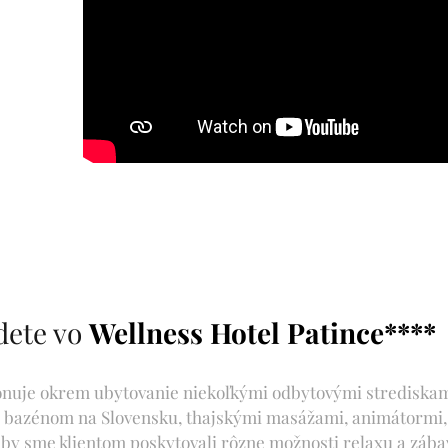
dete vo
Wellness Hotel Patince****
onuje okrem ubytovanie niekoľkými odbytovými strediska
 bazénom na Slovensku, thajskými masážami, animátormi
aby sme klientom poskytovali rôzne možnosti relaxu a zába