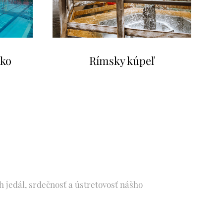
sko
Rímsky kúpeľ
h jedál, srdečnosť a ústretovosť nášho