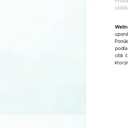
Príst
zážit
Welln
uponá
Ponúk
podľa
cítil
ktorý