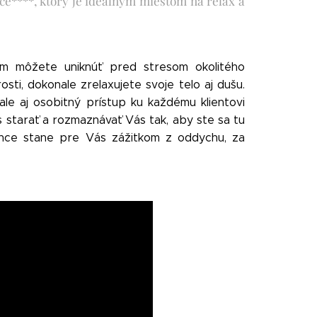
nce****, ktorý je ideálnym miestom na relax a
m môžete uniknúť pred stresom okolitého
ti, dokonale zrelaxujete svoje telo aj dušu.
le aj osobitný prístup ku každému klientovi
s starať a rozmaznávať Vás tak, aby ste sa tu
atince stane pre Vás zážitkom z oddychu, za